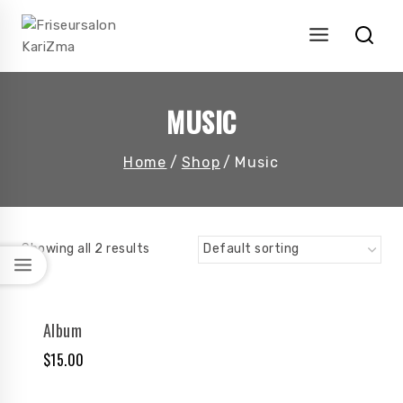
Skip
to
content
MUSIC
Home
/
Shop
/
Music
Showing all 2 results
Album
$
15.00